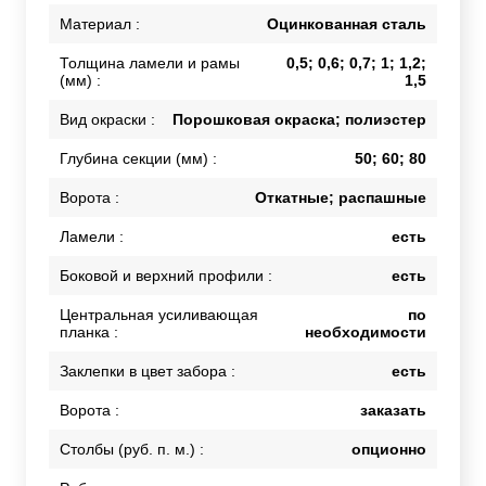
Материал :
Оцинкованная сталь
Толщина ламели и рамы
0,5; 0,6; 0,7; 1; 1,2;
(мм) :
1,5
Вид окраски :
Порошковая окраска; полиэстер
Глубина секции (мм) :
50; 60; 80
Ворота :
Откатные; распашные
Ламели :
есть
Боковой и верхний профили :
есть
Центральная усиливающая
по
планка :
необходимости
Заклепки в цвет забора :
есть
Ворота :
заказать
Столбы (руб. п. м.) :
опционно