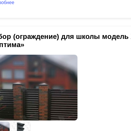
робнее
бор (ограждение) для школы модель
птима»