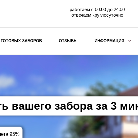
работаем с 00:00 до 24:00
отвечаем круглосуточно
 ГОТОВЫХ ЗАБОРОВ
ОТЗЫВЫ
ИНФОРМАЦИЯ
ВЫБОР ПО МАТЕРИАЛУ
Заборы с кирпичными столбами
Заборы из евроштакетника
горизонтального
Металлические заборы для дачи
ть вашего забора за 3 м
Забор жалюзи с кирпичными столбами
Металлические заборы
Металлические ограждения
чета 95%