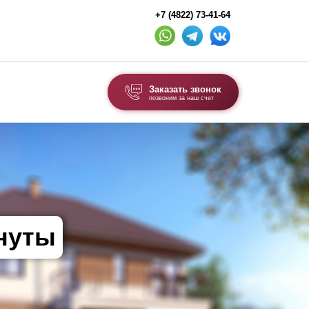
+7 (4822) 73-41-64
Заказать звонок
позвоним за наш счет
ВЫБОР ПО ТИПУ
Модульные заборы и ограждения
Комбинированные заборы
Секционные заборы
инуты
ВОРОТА И КАЛИТКИ
Ворота откатные
Ворота распашные
Ворота складные гармошка