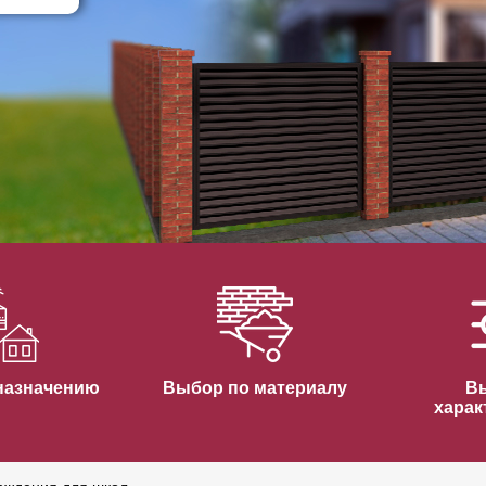
ВЫБОР ПО ХАРАКТЕРИСТИКАМ
Горизонтальные заборы
Высокие заборы
Красивые, дизайнерские заборы
ВЫБОР ПО СПОСОБУ МОНТАЖА
Заборы под ключ
Готовые заборы
Комплекты заборов-лего "сделай сам"
Быстровозводимые заборы
назначению
Выбор по материалу
В
харак