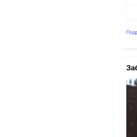
Под
За