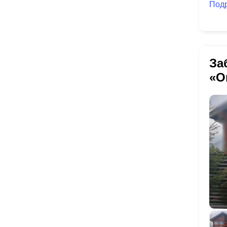
Под
За
«О