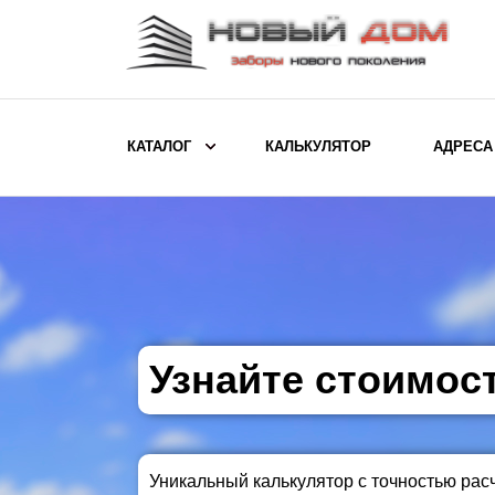
КАТАЛОГ
КАЛЬКУЛЯТОР
АДРЕСА
ВЫБОР ПО МОДЕЛИ
Заборы Ранчо
Заборы Хай-тек
Заборы Классика
Заборы Жалюзи
Узнайте стоимос
ВЫБОР ПО НАЗНАЧЕНИЮ
Заборы и ограждения для детских
Уникальный калькулятор с точностью рас
садов