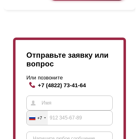
покрытия – 60-100 микрон.
Отправьте заявку или
вопрос
Стоит отметить, что расход стали для производства
увеличился несущественно, поэтому стоимость
данного варианта будет немного отличаться от
Или позвоните
варианта «Премиум» с обычной изнанкой. Эту
+7 (4822) 73-41-64
модель можно считать переходным вариантом
между «Модерном», где профиль выглядит
одинаково с обеих сторон, и «
Премиумом
» с
обыкновенной изнаночной частью. Поскольку
трудоемкость изготовления и расход стали
+7
увеличились ненамного, «Люкс» по стоимости
обойдется дешевле, чем «Модерн». Если заказчик
желает, чтобы изнанка выглядела более симпатично,